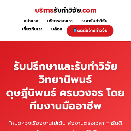
Skip
บริการ
รับทำวิจัย
.com
to
content
หน้าแรก
บริการของเรา
ราคารับทำวิจัย
หน้าแรก
เกี่ยวกับเรา
บล็อก
ติดต่อจ้างทำวิจัย
รับปรึกษาและรับทำวิจัย
วิทยานิพนธ์
ดุษฎีนิพนธ์ ครบวงจร โดย
ทีมงานมืออาชีพ
"หมดห่วงเรื่องงานไม่เดิน ส่งงานตรงเวลา การันตี