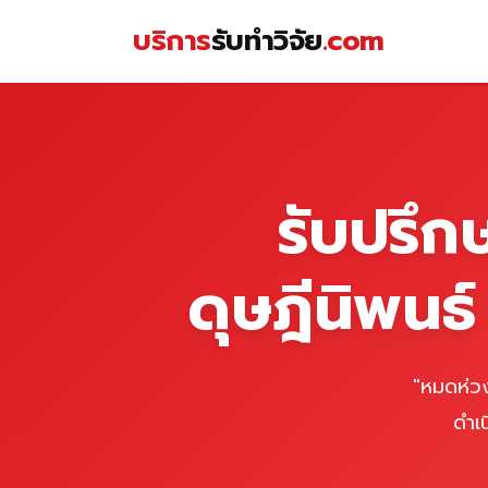
Skip
บริการ
รับทำวิจัย
.com
to
content
หน้าแรก
รับปรึก
ดุษฎีนิพนธ
"หมดห่วง
ดำเ