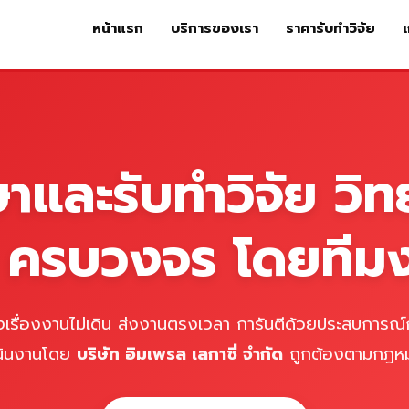
หน้าแรก
บริการของเรา
ราคารับทำวิจัย
เ
หน้าแรก
บริการของเรา
ร
ษาและรับทำวิจัย วิท
์ ครบวงจร โดยทีม
เรื่องงานไม่เดิน ส่งงานตรงเวลา การันตีด้วยประสบการณ์ก
นินงานโดย
บริษัท อิมเพรส เลกาซี่ จำกัด
ถูกต้องตามกฎห