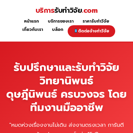
Skip
บริการ
รับทำวิจัย
.com
to
content
หน้าแรก
บริการของเรา
ราคารับทำวิจัย
หน้าแรก
เกี่ยวกับเรา
บล็อก
ติดต่อจ้างทำวิจัย
รับปรึกษาและรับทำวิจัย
วิทยานิพนธ์
ดุษฎีนิพนธ์ ครบวงจร โดย
ทีมงานมืออาชีพ
"หมดห่วงเรื่องงานไม่เดิน ส่งงานตรงเวลา การันตี