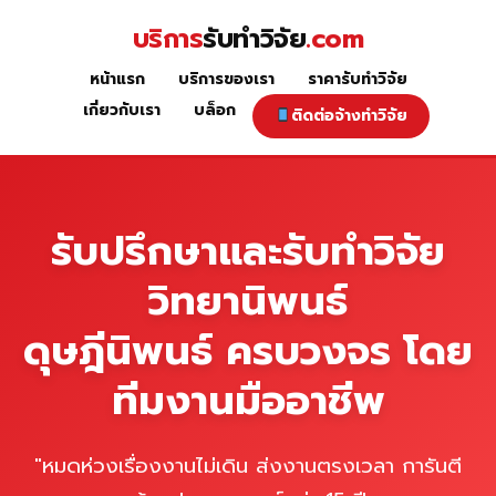
Skip
บริการ
รับทำวิจัย
.com
to
content
หน้าแรก
บริการของเรา
ราคารับทำวิจัย
หน้าแรก
เกี่ยวกับเรา
บล็อก
ติดต่อจ้างทำวิจัย
รับปรึกษาและรับทำวิจัย
วิทยานิพนธ์
ดุษฎีนิพนธ์ ครบวงจร โดย
ทีมงานมืออาชีพ
"หมดห่วงเรื่องงานไม่เดิน ส่งงานตรงเวลา การันตี