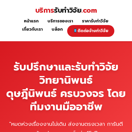
Skip
บริการ
รับทำวิจัย
.com
to
content
หน้าแรก
บริการของเรา
ราคารับทำวิจัย
หน้าแรก
เกี่ยวกับเรา
บล็อก
ติดต่อจ้างทำวิจัย
รับปรึกษาและรับทำวิจัย
วิทยานิพนธ์
ดุษฎีนิพนธ์ ครบวงจร โดย
ทีมงานมืออาชีพ
"หมดห่วงเรื่องงานไม่เดิน ส่งงานตรงเวลา การันตี