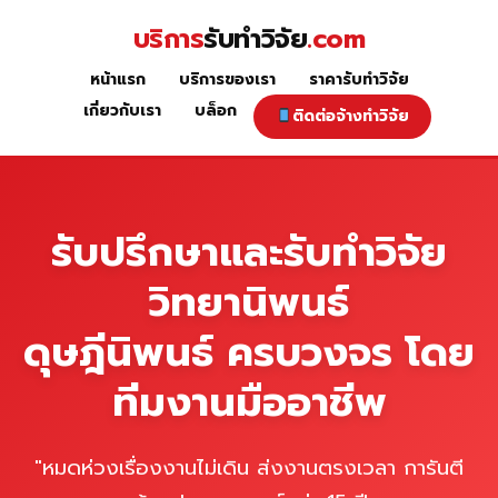
Skip
บริการ
รับทำวิจัย
.com
to
content
หน้าแรก
บริการของเรา
ราคารับทำวิจัย
หน้าแรก
เกี่ยวกับเรา
บล็อก
ติดต่อจ้างทำวิจัย
รับปรึกษาและรับทำวิจัย
วิทยานิพนธ์
ดุษฎีนิพนธ์ ครบวงจร โดย
ทีมงานมืออาชีพ
"หมดห่วงเรื่องงานไม่เดิน ส่งงานตรงเวลา การันตี