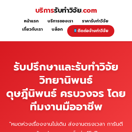
Skip
บริการ
รับทำวิจัย
.com
to
content
หน้าแรก
บริการของเรา
ราคารับทำวิจัย
หน้าแรก
เกี่ยวกับเรา
บล็อก
ติดต่อจ้างทำวิจัย
รับปรึกษาและรับทำวิจัย
วิทยานิพนธ์
ดุษฎีนิพนธ์ ครบวงจร โดย
ทีมงานมืออาชีพ
"หมดห่วงเรื่องงานไม่เดิน ส่งงานตรงเวลา การันตี