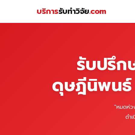
Skip
บริการ
รับทำวิจัย
.com
to
content
หน้าแรก
รับปรึก
ดุษฎีนิพนธ
"หมดห่วง
ดำเ