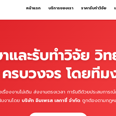
หน้าแรก
บริการของเรา
ราคารับทำวิจัย
เ
หน้าแรก
บริการของเรา
ร
ษาและรับทำวิจัย วิท
์ ครบวงจร โดยทีม
เรื่องงานไม่เดิน ส่งงานตรงเวลา การันตีด้วยประสบการณ์ก
นินงานโดย
บริษัท อิมเพรส เลกาซี่ จำกัด
ถูกต้องตามกฎห