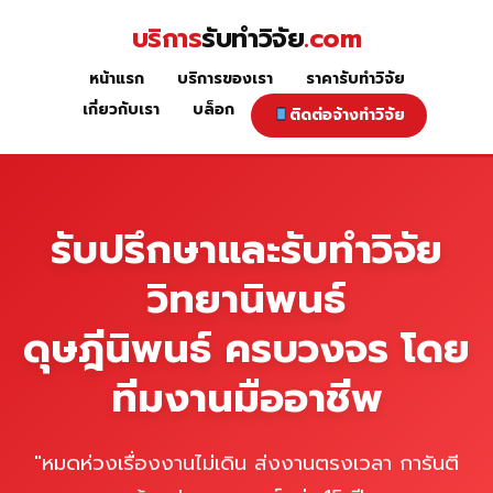
Skip
บริการ
รับทำวิจัย
.com
to
content
หน้าแรก
บริการของเรา
ราคารับทำวิจัย
หน้าแรก
เกี่ยวกับเรา
บล็อก
ติดต่อจ้างทำวิจัย
รับปรึกษาและรับทำวิจัย
วิทยานิพนธ์
ดุษฎีนิพนธ์ ครบวงจร โดย
ทีมงานมืออาชีพ
"หมดห่วงเรื่องงานไม่เดิน ส่งงานตรงเวลา การันตี