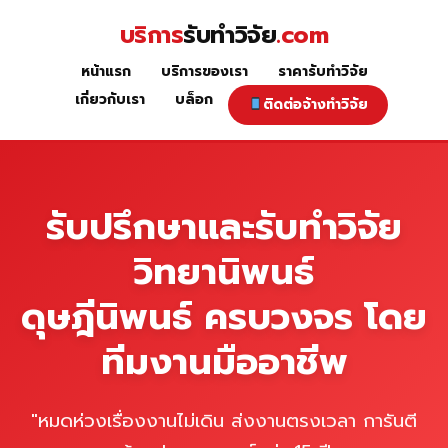
Skip
บริการ
รับทำวิจัย
.com
to
content
หน้าแรก
บริการของเรา
ราคารับทำวิจัย
หน้าแรก
เกี่ยวกับเรา
บล็อก
ติดต่อจ้างทำวิจัย
รับปรึกษาและรับทำวิจัย
วิทยานิพนธ์
ดุษฎีนิพนธ์ ครบวงจร โดย
ทีมงานมืออาชีพ
"หมดห่วงเรื่องงานไม่เดิน ส่งงานตรงเวลา การันตี