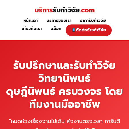
Skip
บริการ
รับทำวิจัย
.com
to
content
หน้าแรก
บริการของเรา
ราคารับทำวิจัย
หน้าแรก
เกี่ยวกับเรา
บล็อก
ติดต่อจ้างทำวิจัย
รับปรึกษาและรับทำวิจัย
วิทยานิพนธ์
ดุษฎีนิพนธ์ ครบวงจร โดย
ทีมงานมืออาชีพ
"หมดห่วงเรื่องงานไม่เดิน ส่งงานตรงเวลา การันตี