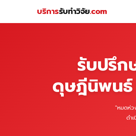
Skip
บริการ
รับทำวิจัย
.com
to
content
หน้าแรก
รับปรึก
ดุษฎีนิพนธ
"หมดห่วง
ดำเ