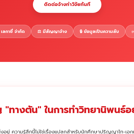
ติดต่อจ้างทำวิจัยทันที
เลกาซี่ จำกัด
⚖️ มีสัญญาจ้าง
🔒 ข้อมูลเป็นความลับ
✅
 "ทางตัน" ในการทำวิทยานิพนธ์อยู
่งอยู่ ความรู้สึกนี้ไม่ใช่เรื่องแปลกสำหรับนักศึกษาปริญญาโท-เอ