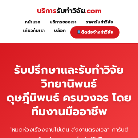
Skip
บริการ
รับทำวิจัย
.com
to
content
หน้าแรก
บริการของเรา
ราคารับทำวิจัย
หน้าแรก
เกี่ยวกับเรา
บล็อก
ติดต่อจ้างทำวิจัย
รับปรึกษาและรับทำวิจัย
วิทยานิพนธ์
ดุษฎีนิพนธ์ ครบวงจร โดย
ทีมงานมืออาชีพ
"หมดห่วงเรื่องงานไม่เดิน ส่งงานตรงเวลา การันตี