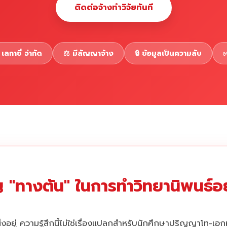
ติดต่อจ้างทำวิจัยทันที
เลกาซี่ จำกัด
⚖️ มีสัญญาจ้าง
🔒 ข้อมูลเป็นความลับ
✅
 "ทางตัน" ในการทำวิทยานิพนธ์อยู
่งอยู่ ความรู้สึกนี้ไม่ใช่เรื่องแปลกสำหรับนักศึกษาปริญญาโท-เอ