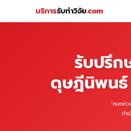
Skip
บริการ
รับทำวิจัย
.com
to
content
หน้าแรก
รับปรึก
ดุษฎีนิพนธ
"หมดห่วง
ดำเ