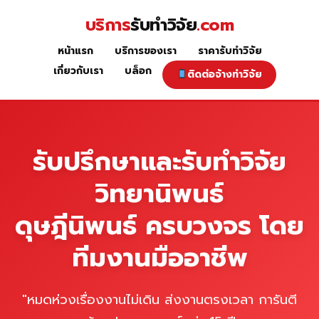
Skip
บริการ
รับทำวิจัย
.com
to
content
หน้าแรก
บริการของเรา
ราคารับทำวิจัย
หน้าแรก
เกี่ยวกับเรา
บล็อก
ติดต่อจ้างทำวิจัย
รับปรึกษาและรับทำวิจัย
วิทยานิพนธ์
ดุษฎีนิพนธ์ ครบวงจร โดย
ทีมงานมืออาชีพ
"หมดห่วงเรื่องงานไม่เดิน ส่งงานตรงเวลา การันตี