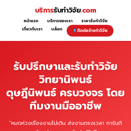
Skip
บริการ
รับทำวิจัย
.com
to
content
หน้าแรก
บริการของเรา
ราคารับทำวิจัย
หน้าแรก
เกี่ยวกับเรา
บล็อก
ติดต่อจ้างทำวิจัย
รับปรึกษาและรับทำวิจัย
วิทยานิพนธ์
ดุษฎีนิพนธ์ ครบวงจร โดย
ทีมงานมืออาชีพ
"หมดห่วงเรื่องงานไม่เดิน ส่งงานตรงเวลา การันตี