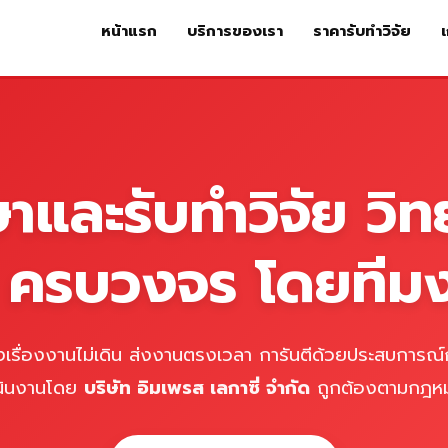
หน้าแรก
บริการของเรา
ราคารับทำวิจัย
เ
หน้าแรก
บริการของเรา
ร
ษาและรับทำวิจัย วิท
์ ครบวงจร โดยทีม
เรื่องงานไม่เดิน ส่งงานตรงเวลา การันตีด้วยประสบการณ์ก
นินงานโดย
บริษัท อิมเพรส เลกาซี่ จำกัด
ถูกต้องตามกฎห