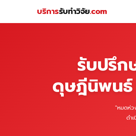
Skip
บริการ
รับทำวิจัย
.com
to
content
หน้าแรก
รับปรึก
ดุษฎีนิพนธ
"หมดห่วง
ดำเ