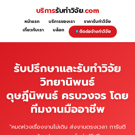
Skip
บริการ
รับทำวิจัย
.com
to
content
หน้าแรก
บริการของเรา
ราคารับทำวิจัย
หน้าแรก
เกี่ยวกับเรา
บล็อก
ติดต่อจ้างทำวิจัย
รับปรึกษาและรับทำวิจัย
วิทยานิพนธ์
ดุษฎีนิพนธ์ ครบวงจร โดย
ทีมงานมืออาชีพ
"หมดห่วงเรื่องงานไม่เดิน ส่งงานตรงเวลา การันตี