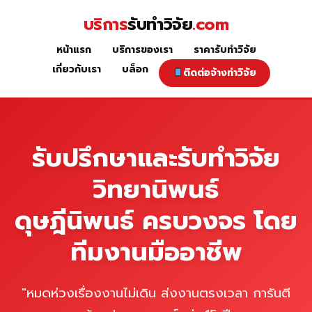
Skip
บริการ
รับทำวิจัย
.com
to
content
หน้าแรก
บริการของเรา
ราคารับทำวิจัย
หน้าแรก
เกี่ยวกับเรา
บล็อก
ติดต่อจ้างทำวิจัย
รับปรึกษาและรับทำวิจัย
วิทยานิพนธ์
ดุษฎีนิพนธ์ ครบวงจร โดย
ทีมงานมืออาชีพ
"หมดห่วงเรื่องงานไม่เดิน ส่งงานตรงเวลา การันตี