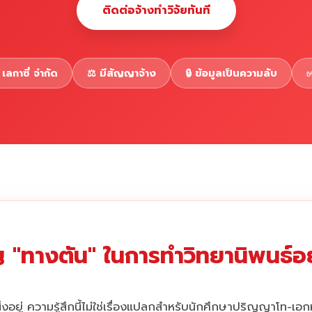
ติดต่อจ้างทำวิจัยทันที
เลกาซี่ จำกัด
⚖️ มีสัญญาจ้าง
🔒 ข้อมูลเป็นความลับ
✅
 "ทางตัน" ในการทำวิทยานิพนธ์อยู
่งอยู่ ความรู้สึกนี้ไม่ใช่เรื่องแปลกสำหรับนักศึกษาปริญญาโท-เอ