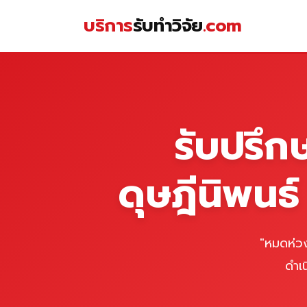
Skip
บริการ
รับทำวิจัย
.com
to
content
หน้าแรก
รับปรึก
ดุษฎีนิพนธ
"หมดห่วง
ดำเ