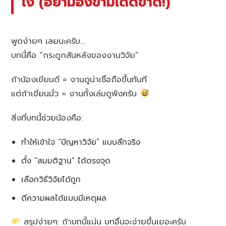
ไง (อย่ามองข้ามเด็ดขาด!)
พูดง่ายๆ เลยนะครับ…
บทนี้คือ “กระดูกสันหลังของงานวิจัย”
ถ้าน้องเขียนดี = งานดูน่าเชื่อถือขึ้นทันที
แต่ถ้าเขียนมั่ว = งานทั้งเล่มดูพังครับ
สิ่งที่บทนี้ช่วยน้องคือ:
ทำให้เข้าใจ “ปัญหาวิจัย” แบบลึกจริง
ตั้ง “สมมติฐาน” ได้ตรงจุด
เลือกวิธีวิจัยได้ถูก
ตีความผลได้แบบมีเหตุผล
สรุปง่ายๆ: ถ้าบทนี้แน่น บทอื่นจะง่ายขึ้นเยอะครับ