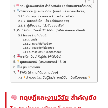
ทฤษฎีและงานวิจัย สำคัญยังไง (อย่ามองข้ามเด็ดขาด!)
วิธีหาทฤษฎีและงานวิจัย (แบบไม่เสียเวลาเป็นวัน!)
1. ห้องสมุด (สายคลาสสิก แต่โคตรชัวร์)
2. อินเทอร์เน็ต (เร็ว แต่ต้องกรอง!)
3. ผู้เชี่ยวชาญ (ตัวลัดของจริง!)
✍️ วิธีเขียน “บทที่ 2” ให้ปัง (ไม่ใช่แค่ลอกมาเรียง!)
โครงสร้างที่ต้องมี:
1. บทนำ
2. ทฤษฎีที่เกี่ยวข้อง
3. งานวิจัยที่เกี่ยวข้อง
4. การวิเคราะห์ (โคตรสำคัญ!)
เทคนิคเขียนให้ดูโปร (พี่ใช้จริง)
มุมมองจากพี่ (ประสบการณ์ 15 ปี)
สรุปให้จำง่ายๆ
FAQ (คำถามที่น้องถามบ่อย)
อ่านจบแล้ว... ยังรู้สึกว่า "งานวิจัย" เป็นเรื่องยาก?
ทฤษฎีและ
งานวิจัย
สำคัญยัง