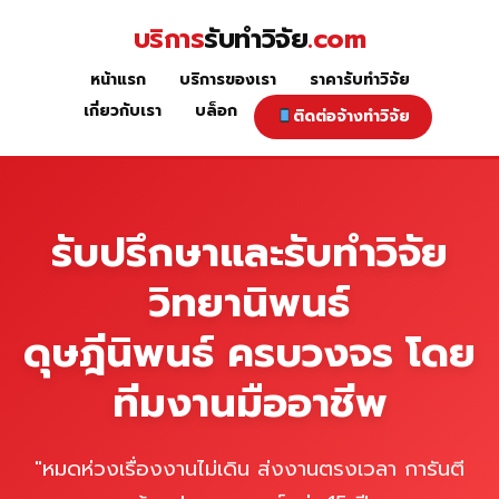
Skip
บริการ
รับทำวิจัย
.com
to
content
หน้าแรก
บริการของเรา
ราคารับทำวิจัย
หน้าแรก
เกี่ยวกับเรา
บล็อก
ติดต่อจ้างทำวิจัย
รับปรึกษาและรับทำวิจัย
วิทยานิพนธ์
ดุษฎีนิพนธ์ ครบวงจร โดย
ทีมงานมืออาชีพ
"หมดห่วงเรื่องงานไม่เดิน ส่งงานตรงเวลา การันตี