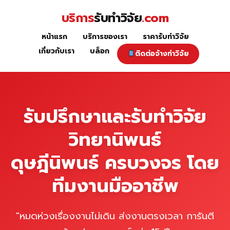
Skip
บริการ
รับทำวิจัย
.com
to
content
หน้าแรก
บริการของเรา
ราคารับทำวิจัย
หน้าแรก
เกี่ยวกับเรา
บล็อก
ติดต่อจ้างทำวิจัย
รับปรึกษาและรับทำวิจัย
วิทยานิพนธ์
ดุษฎีนิพนธ์ ครบวงจร โดย
ทีมงานมืออาชีพ
"หมดห่วงเรื่องงานไม่เดิน ส่งงานตรงเวลา การันตี