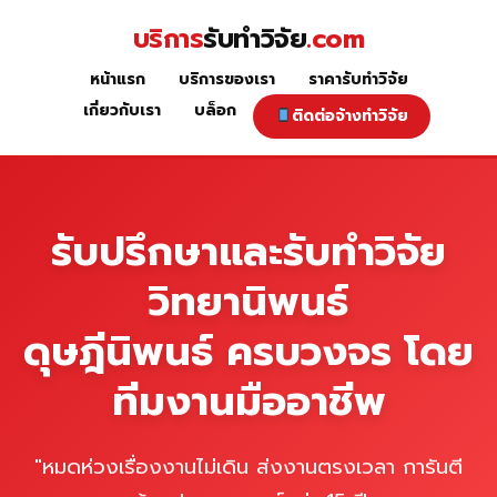
Skip
บริการ
รับทำวิจัย
.com
to
content
หน้าแรก
บริการของเรา
ราคารับทำวิจัย
หน้าแรก
เกี่ยวกับเรา
บล็อก
ติดต่อจ้างทำวิจัย
รับปรึกษาและรับทำวิจัย
วิทยานิพนธ์
ดุษฎีนิพนธ์ ครบวงจร โดย
ทีมงานมืออาชีพ
"หมดห่วงเรื่องงานไม่เดิน ส่งงานตรงเวลา การันตี