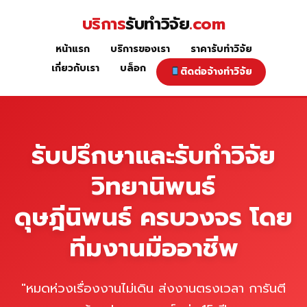
Skip
บริการ
รับทำวิจัย
.com
to
content
หน้าแรก
บริการของเรา
ราคารับทำวิจัย
หน้าแรก
เกี่ยวกับเรา
บล็อก
ติดต่อจ้างทำวิจัย
รับปรึกษาและรับทำวิจัย
วิทยานิพนธ์
ดุษฎีนิพนธ์ ครบวงจร โดย
ทีมงานมืออาชีพ
"หมดห่วงเรื่องงานไม่เดิน ส่งงานตรงเวลา การันตี