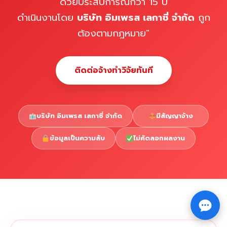
ด้วยประสบการณ์กว่า 15 ปี
ดำเนินงานโดย
บริษัท อิมเพรส เลกาซี่ จำกัด
ถูก
ต้องตามกฎหมาย"
ติดต่อจ้างทำวิจัยทันที
บริษัท อิมเพรส เลกาซี่ จำกัด
มีสัญญาจ้าง
ข้อมูลเป็นความลับ
ไม่คัดลอกผลงาน
Copyright © 2026 รับทำวิจัย รับทำวิทยานิพนธ์ รับทำ
⇧
ดุษฎีนิพนธ์ ทักไลน์ @impressedu