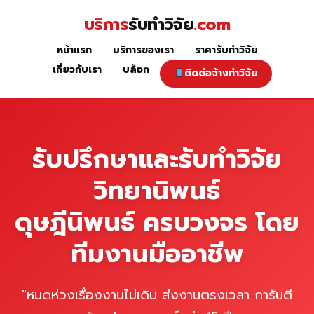
Skip
บริการ
รับทำวิจัย
.com
to
content
หน้าแรก
บริการของเรา
ราคารับทำวิจัย
หน้าแรก
เกี่ยวกับเรา
บล็อก
ติดต่อจ้างทำวิจัย
รับปรึกษาและรับทำวิจัย
วิทยานิพนธ์
ดุษฎีนิพนธ์ ครบวงจร โดย
ทีมงานมืออาชีพ
"หมดห่วงเรื่องงานไม่เดิน ส่งงานตรงเวลา การันตี