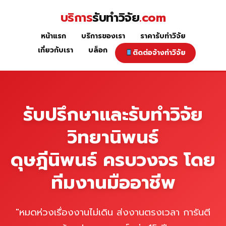
Skip
บริการ
รับทำวิจัย
.com
to
content
หน้าแรก
บริการของเรา
ราคารับทำวิจัย
หน้าแรก
เกี่ยวกับเรา
บล็อก
ติดต่อจ้างทำวิจัย
รับปรึกษาและรับทำวิจัย
วิทยานิพนธ์
ดุษฎีนิพนธ์ ครบวงจร โดย
ทีมงานมืออาชีพ
"หมดห่วงเรื่องงานไม่เดิน ส่งงานตรงเวลา การันตี