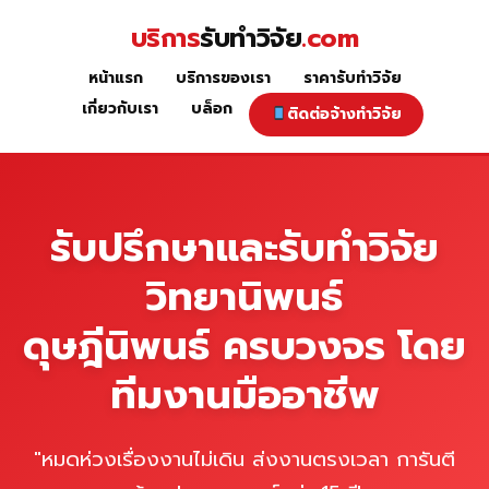
Skip
บริการ
รับทำวิจัย
.com
to
content
หน้าแรก
บริการของเรา
ราคารับทำวิจัย
หน้าแรก
เกี่ยวกับเรา
บล็อก
ติดต่อจ้างทำวิจัย
รับปรึกษาและรับทำวิจัย
วิทยานิพนธ์
ดุษฎีนิพนธ์ ครบวงจร โดย
ทีมงานมืออาชีพ
"หมดห่วงเรื่องงานไม่เดิน ส่งงานตรงเวลา การันตี