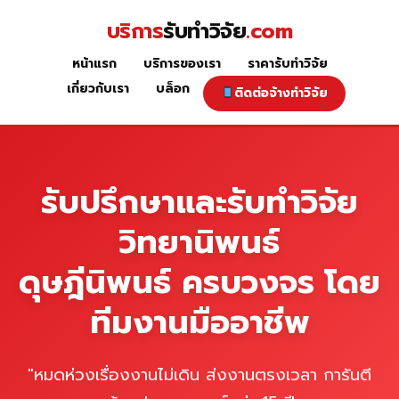
Skip
บริการ
รับทำวิจัย
.com
to
content
หน้าแรก
บริการของเรา
ราคารับทำวิจัย
หน้าแรก
เกี่ยวกับเรา
บล็อก
ติดต่อจ้างทำวิจัย
รับปรึกษาและรับทำวิจัย
วิทยานิพนธ์
ดุษฎีนิพนธ์ ครบวงจร โดย
ทีมงานมืออาชีพ
"หมดห่วงเรื่องงานไม่เดิน ส่งงานตรงเวลา การันตี