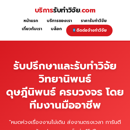
Skip
บริการ
รับทำวิจัย
.com
to
content
หน้าแรก
บริการของเรา
ราคารับทำวิจัย
หน้าแรก
เกี่ยวกับเรา
บล็อก
ติดต่อจ้างทำวิจัย
รับปรึกษาและรับทำวิจัย
วิทยานิพนธ์
ดุษฎีนิพนธ์ ครบวงจร โดย
ทีมงานมืออาชีพ
"หมดห่วงเรื่องงานไม่เดิน ส่งงานตรงเวลา การันตี