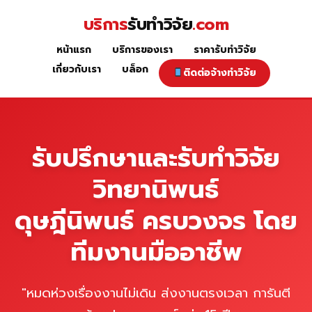
Skip
บริการ
รับทำวิจัย
.com
to
content
หน้าแรก
บริการของเรา
ราคารับทำวิจัย
หน้าแรก
เกี่ยวกับเรา
บล็อก
ติดต่อจ้างทำวิจัย
รับปรึกษาและรับทำวิจัย
วิทยานิพนธ์
ดุษฎีนิพนธ์ ครบวงจร โดย
ทีมงานมืออาชีพ
"หมดห่วงเรื่องงานไม่เดิน ส่งงานตรงเวลา การันตี