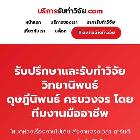
Skip
บริการ
รับทำวิจัย
.com
to
content
หน้าแรก
บริการของเรา
ราคารับทำวิจัย
หน้าแรก
เกี่ยวกับเรา
บล็อก
ติดต่อจ้างทำวิจัย
รับปรึกษาและรับทำวิจัย
วิทยานิพนธ์
ดุษฎีนิพนธ์ ครบวงจร โดย
ทีมงานมืออาชีพ
"หมดห่วงเรื่องงานไม่เดิน ส่งงานตรงเวลา การันตี