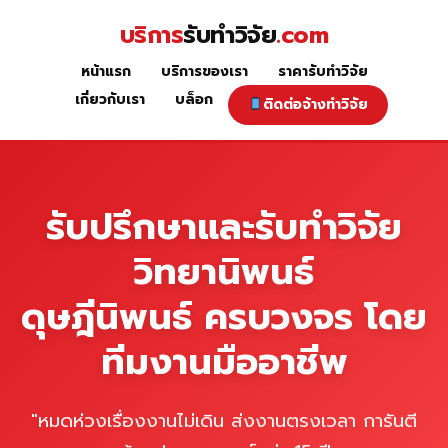
Skip
บริการ
รับทำวิจัย
.com
to
content
หน้าแรก
บริการของเรา
ราคารับทำวิจัย
หน้าแรก
เกี่ยวกับเรา
บล็อก
ติดต่อจ้างทำวิจัย
รับปรึกษาและรับทำวิจัย
วิทยานิพนธ์
ดุษฎีนิพนธ์ ครบวงจร โดย
ทีมงานมืออาชีพ
"หมดห่วงเรื่องงานไม่เดิน ส่งงานตรงเวลา การันตี