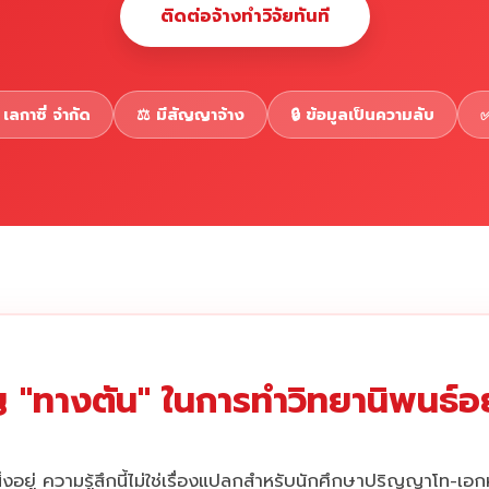
ติดต่อจ้างทำวิจัยทันที
เลกาซี่ จำกัด
⚖️ มีสัญญาจ้าง
🔒 ข้อมูลเป็นความลับ
✅
 "ทางตัน" ในการทำวิทยานิพนธ์อยู
่งอยู่ ความรู้สึกนี้ไม่ใช่เรื่องแปลกสำหรับนักศึกษาปริญญาโท-เอ