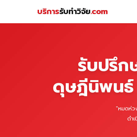
Skip
บริการ
รับทำวิจัย
.com
to
content
หน้าแรก
รับปรึก
ดุษฎีนิพนธ
"หมดห่วง
ดำเ