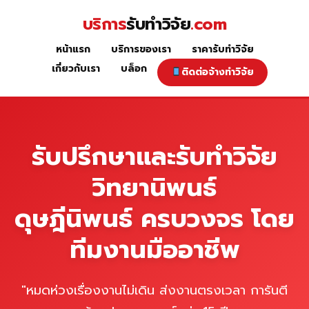
Skip
บริการ
รับทำวิจัย
.com
to
content
หน้าแรก
บริการของเรา
ราคารับทำวิจัย
หน้าแรก
เกี่ยวกับเรา
บล็อก
ติดต่อจ้างทำวิจัย
รับปรึกษาและรับทำวิจัย
วิทยานิพนธ์
ดุษฎีนิพนธ์ ครบวงจร โดย
ทีมงานมืออาชีพ
"หมดห่วงเรื่องงานไม่เดิน ส่งงานตรงเวลา การันตี