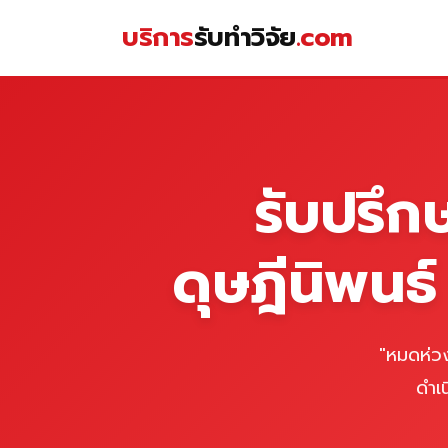
Skip
บริการ
รับทำวิจัย
.com
to
content
หน้าแรก
รับปรึก
ดุษฎีนิพนธ
"หมดห่วง
ดำเ