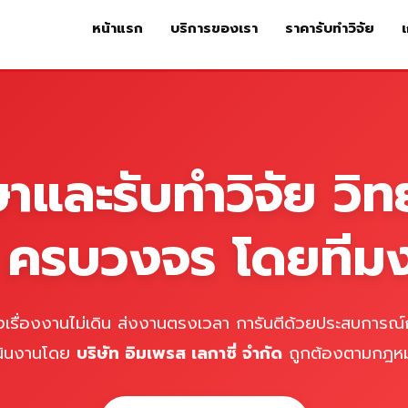
หน้าแรก
บริการของเรา
ราคารับทำวิจัย
เ
หน้าแรก
บริการของเรา
ร
ษาและรับทำวิจัย วิท
์ ครบวงจร โดยทีม
เรื่องงานไม่เดิน ส่งงานตรงเวลา การันตีด้วยประสบการณ์ก
นินงานโดย
บริษัท อิมเพรส เลกาซี่ จำกัด
ถูกต้องตามกฎห