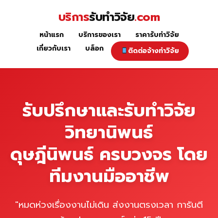
Skip
บริการ
รับทำวิจัย
.com
to
content
หน้าแรก
บริการของเรา
ราคารับทำวิจัย
หน้าแรก
เกี่ยวกับเรา
บล็อก
ติดต่อจ้างทำวิจัย
รับปรึกษาและรับทำวิจัย
วิทยานิพนธ์
ดุษฎีนิพนธ์ ครบวงจร โดย
ทีมงานมืออาชีพ
"หมดห่วงเรื่องงานไม่เดิน ส่งงานตรงเวลา การันตี