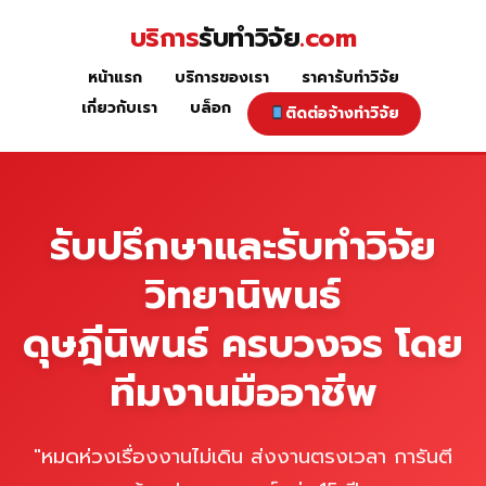
Skip
บริการ
รับทำวิจัย
.com
to
content
หน้าแรก
บริการของเรา
ราคารับทำวิจัย
หน้าแรก
เกี่ยวกับเรา
บล็อก
ติดต่อจ้างทำวิจัย
รับปรึกษาและรับทำวิจัย
วิทยานิพนธ์
ดุษฎีนิพนธ์ ครบวงจร โดย
ทีมงานมืออาชีพ
"หมดห่วงเรื่องงานไม่เดิน ส่งงานตรงเวลา การันตี