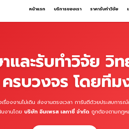
หน้าแรก
บริการของเรา
ราคารับทำวิจัย
เ
หน้าแรก
บริการของเรา
ร
ษาและรับทำวิจัย วิท
์ ครบวงจร โดยทีม
เรื่องงานไม่เดิน ส่งงานตรงเวลา การันตีด้วยประสบการณ์ก
นินงานโดย
บริษัท อิมเพรส เลกาซี่ จำกัด
ถูกต้องตามกฎห