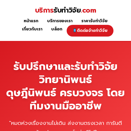
Skip
บริการ
รับทำวิจัย
.com
to
content
หน้าแรก
บริการของเรา
ราคารับทำวิจัย
หน้าแรก
เกี่ยวกับเรา
บล็อก
ติดต่อจ้างทำวิจัย
รับปรึกษาและรับทำวิจัย
วิทยานิพนธ์
ดุษฎีนิพนธ์ ครบวงจร โดย
ทีมงานมืออาชีพ
"หมดห่วงเรื่องงานไม่เดิน ส่งงานตรงเวลา การันตี