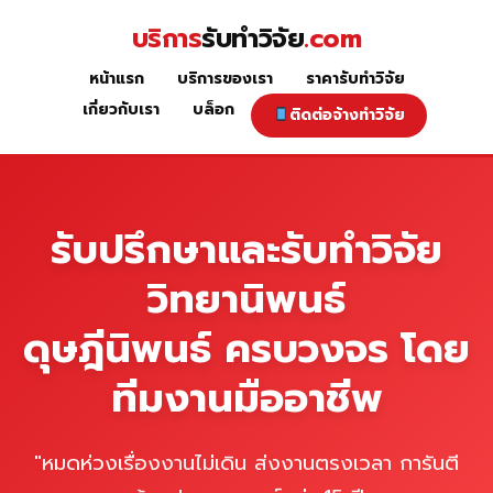
Skip
บริการ
รับทำวิจัย
.com
to
content
หน้าแรก
บริการของเรา
ราคารับทำวิจัย
หน้าแรก
เกี่ยวกับเรา
บล็อก
ติดต่อจ้างทำวิจัย
รับปรึกษาและรับทำวิจัย
วิทยานิพนธ์
ดุษฎีนิพนธ์ ครบวงจร โดย
ทีมงานมืออาชีพ
"หมดห่วงเรื่องงานไม่เดิน ส่งงานตรงเวลา การันตี