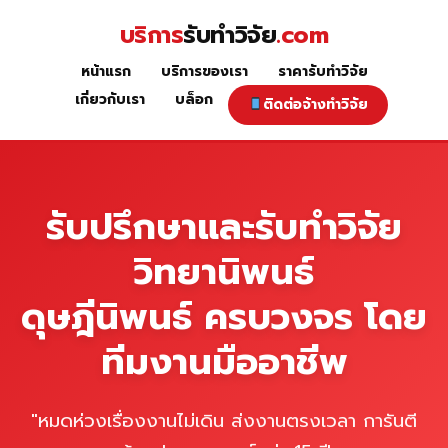
Skip
บริการ
รับทำวิจัย
.com
to
content
หน้าแรก
บริการของเรา
ราคารับทำวิจัย
หน้าแรก
เกี่ยวกับเรา
บล็อก
ติดต่อจ้างทำวิจัย
รับปรึกษาและรับทำวิจัย
วิทยานิพนธ์
ดุษฎีนิพนธ์ ครบวงจร โดย
ทีมงานมืออาชีพ
"หมดห่วงเรื่องงานไม่เดิน ส่งงานตรงเวลา การันตี