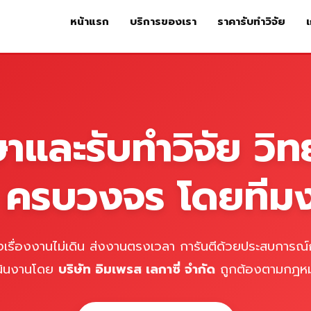
หน้าแรก
บริการของเรา
ราคารับทำวิจัย
เ
หน้าแรก
บริการของเรา
ร
ษาและรับทำวิจัย วิท
์ ครบวงจร โดยทีม
เรื่องงานไม่เดิน ส่งงานตรงเวลา การันตีด้วยประสบการณ์ก
นินงานโดย
บริษัท อิมเพรส เลกาซี่ จำกัด
ถูกต้องตามกฎห