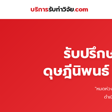
Skip
บริการ
รับทำวิจัย
.com
to
content
หน้าแรก
รับปรึก
ดุษฎีนิพนธ
"หมดห่วง
ดำเ