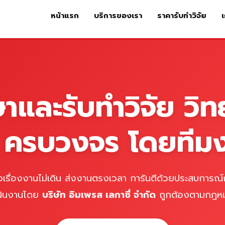
หน้าแรก
บริการของเรา
ราคารับทำวิจัย
เ
หน้าแรก
บริการของเรา
ร
ษาและรับทำวิจัย วิท
์ ครบวงจร โดยทีม
เรื่องงานไม่เดิน ส่งงานตรงเวลา การันตีด้วยประสบการณ์ก
นินงานโดย
บริษัท อิมเพรส เลกาซี่ จำกัด
ถูกต้องตามกฎห