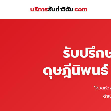
Skip
บริการ
รับทำวิจัย
.com
to
content
หน้าแรก
รับปรึก
ดุษฎีนิพนธ
"หมดห่วง
ดำเ