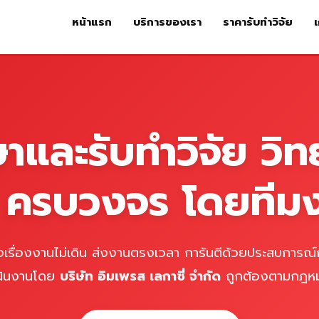
หน้าแรก
บริการของเรา
ราคารับทำวิจัย
เ
หน้าแรก
บริการของเรา
ร
ษาและรับทำวิจัย วิท
์ ครบวงจร โดยทีม
เรื่องงานไม่เดิน ส่งงานตรงเวลา การันตีด้วยประสบการณ์ก
นินงานโดย
บริษัท อิมเพรส เลกาซี่ จำกัด
ถูกต้องตามกฎห