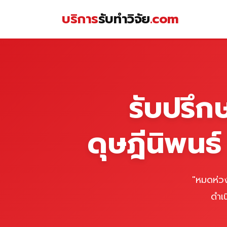
Skip
บริการ
รับทำวิจัย
.com
to
content
หน้าแรก
รับปรึก
ดุษฎีนิพนธ
"หมดห่วง
ดำเ