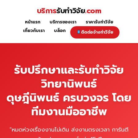
Skip
บริการ
รับทำวิจัย
.com
to
content
หน้าแรก
บริการของเรา
ราคารับทำวิจัย
หน้าแรก
เกี่ยวกับเรา
บล็อก
ติดต่อจ้างทำวิจัย
รับปรึกษาและรับทำวิจัย
วิทยานิพนธ์
ดุษฎีนิพนธ์ ครบวงจร โดย
ทีมงานมืออาชีพ
"หมดห่วงเรื่องงานไม่เดิน ส่งงานตรงเวลา การันตี