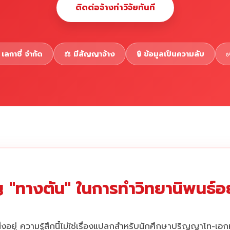
ติดต่อจ้างทำวิจัยทันที
เลกาซี่ จำกัด
⚖️ มีสัญญาจ้าง
🔒 ข้อมูลเป็นความลับ
✅
 "ทางตัน" ในการทำวิทยานิพนธ์อยู
่งอยู่ ความรู้สึกนี้ไม่ใช่เรื่องแปลกสำหรับนักศึกษาปริญญาโท-เอ