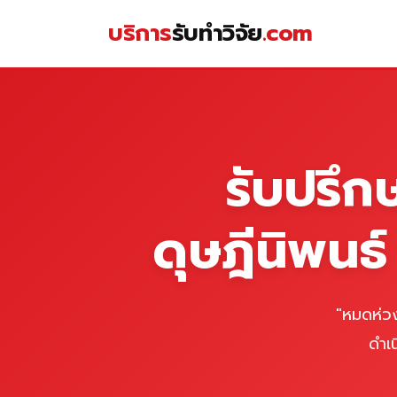
Skip
บริการ
รับทำวิจัย
.com
to
content
หน้าแรก
รับปรึก
ดุษฎีนิพนธ
"หมดห่วง
ดำเ