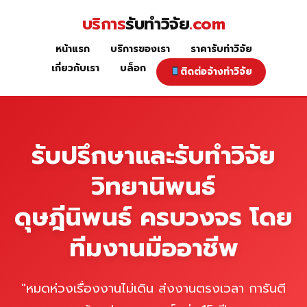
Skip
บริการ
รับทำวิจัย
.com
to
content
หน้าแรก
บริการของเรา
ราคารับทำวิจัย
หน้าแรก
เกี่ยวกับเรา
บล็อก
ติดต่อจ้างทำวิจัย
รับปรึกษาและรับทำวิจัย
วิทยานิพนธ์
ดุษฎีนิพนธ์ ครบวงจร โดย
ทีมงานมืออาชีพ
"หมดห่วงเรื่องงานไม่เดิน ส่งงานตรงเวลา การันตี