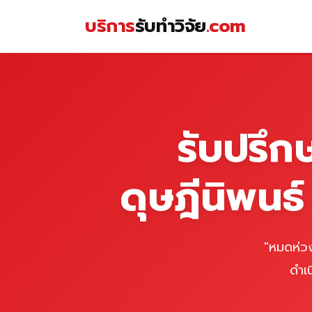
Skip
บริการ
รับทำวิจัย
.com
to
content
หน้าแรก
รับปรึก
ดุษฎีนิพนธ
"หมดห่วง
ดำเ