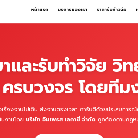
หน้าแรก
บริการของเรา
ราคารับทำวิจัย
เ
หน้าแรก
บริการของเรา
ร
ษาและรับทำวิจัย วิท
์ ครบวงจร โดยทีม
เรื่องงานไม่เดิน ส่งงานตรงเวลา การันตีด้วยประสบการณ์ก
นินงานโดย
บริษัท อิมเพรส เลกาซี่ จำกัด
ถูกต้องตามกฎห